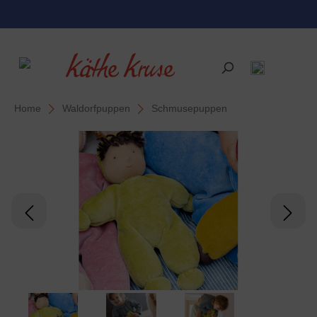
alt springen
Home
Waldorfpuppen
Schmusepuppen
Bildergalerie überspringen