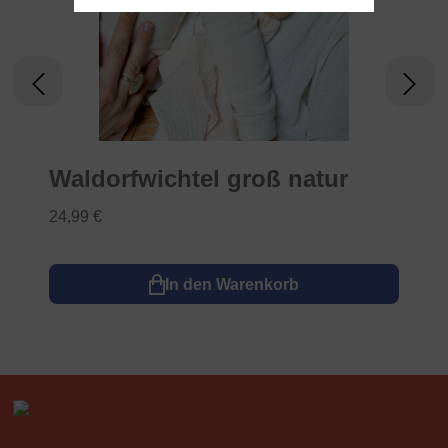
Waldorfwichtel groß natur
24,99 €
In den Warenkorb