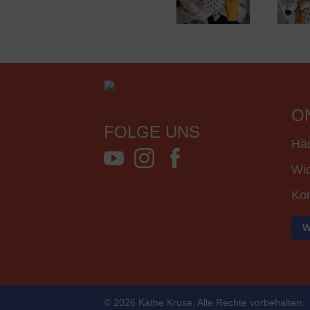
O
FOLGE UNS
Häu
Wid
Kon
W
© 2026 Käthe Kruse. Alle Rechte vorbehalten.