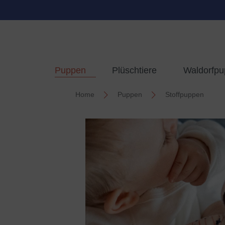
springen
Zur Hauptnavigation springen
Puppen
Plüschtiere
Waldorfp
Home
Puppen
Stoffpuppen
Bildergalerie überspringen