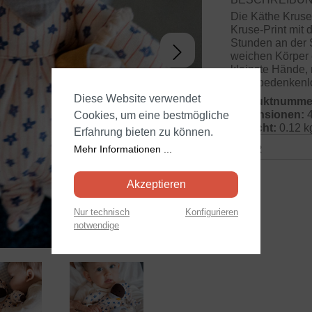
Die Käthe Krus
Kruse-Print mit
Stunden an der 
weichen Körper e
kleinste Hände, 
kann bedenkenlo
Diese Website verwendet
Produktnumme
Dimensionen:
4
Cookies, um eine bestmögliche
Gewicht:
0.12 k
Erfahrung bieten zu können.
GPSR
Mehr Informationen ...
Akzeptieren
Nur technisch
Konfigurieren
notwendige