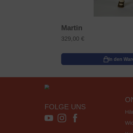
Martin
329,00 €
In den Wa
O
FOLGE UNS
Häu
Wid