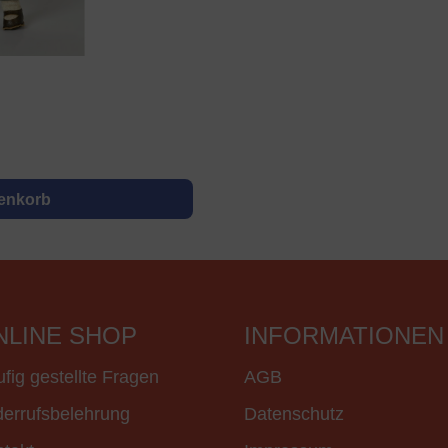
renkorb
NLINE SHOP
INFORMATIONEN
fig gestellte Fragen
AGB
errufsbelehrung
Datenschutz