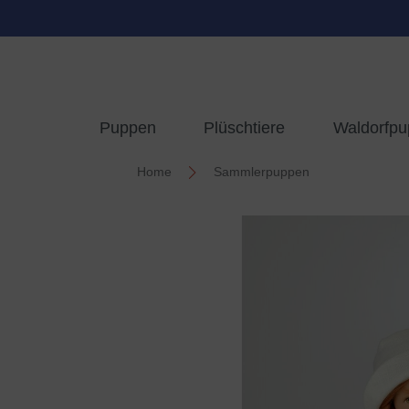
springen
Zur Hauptnavigation springen
Puppen
Plüschtiere
Waldorfp
Home
Sammlerpuppen
Bildergalerie überspringen