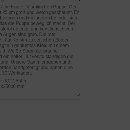
e Käthe Kruse Däumlinchen Puppe. Der
t 25 cm groß und weich geschäumt. Er
ff bezogen und im Inneren befindet sich
t das die Puppe beweglich macht. Der
sterol gefertigt und künstlerisch von
e Augen sind grün. Die rote
trägt Kerstin zu seitlichen Zöpfen
 trägt ein geblümtes Kleid mit einem
leid. Weiße Strümpfe, braune
ein heller Hut vervollständigen die
dung. Unsere Sammlerpuppen und
rden handgefertigt und haben eine
a. 30 Werktagen.
r:
K0125505
x250x0 mm