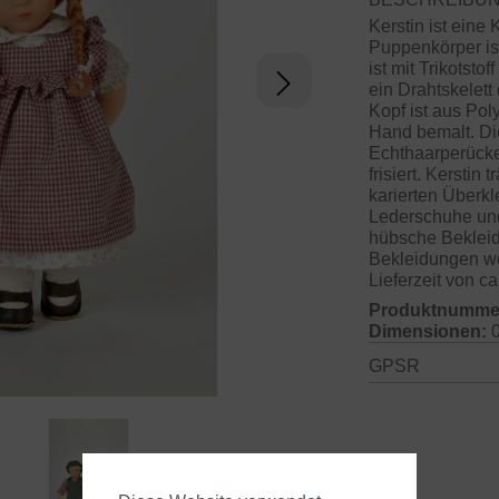
Kerstin ist ein
Puppenkörper is
ist mit Trikotsto
ein Drahtskelet
Kopf ist aus Poly
Hand bemalt. Di
Echthaarperücke 
frisiert. Kerstin
karierten Überk
Lederschuhe und 
hübsche Beklei
Bekleidungen we
Lieferzeit von c
Produktnumme
Dimensionen:
0
GPSR